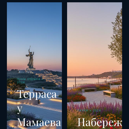
ЗОНЫ ОТДЫХА •
2024
Терраса
у
ПАРКИ • 2024
Мамаева
Набережн