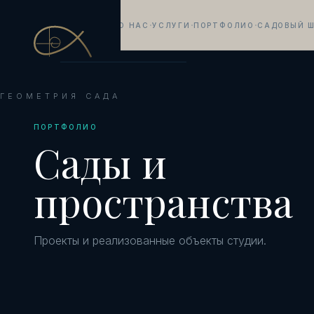
ГЕОМЕТРИЯ САДА
О НАС
УСЛУГИ
ПОРТФОЛИО
САДОВЫЙ 
•
•
•
САДОВАЯ АРХИТЕКТУРА
ГЕОМЕТРИЯ САДА
ПОРТФОЛИО
Сады и
пространства
Проекты и реализованные объекты студии.