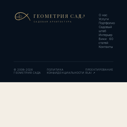
ГЕОМЕТРИЯ САДА
О нас
Услуги
САДОВАЯ АРХИТЕКТУРА
Портфолио
Садовый
штаб
Интерьер
Вики · 60
статей
Контакты
© 2008–2026
ПОЛИТИКА
ПРОЕКТИРОВАНИЕ
ГЕОМЕТРИЯ САДА
КОНФИДЕНЦИАЛЬНОСТИ
RLAI ↗