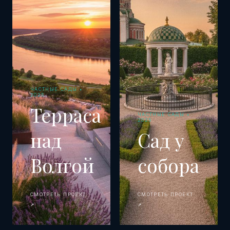
ЧАСТНЫЕ САДЫ •
2025
Терраса
ЧАСТНЫЕ САДЫ •
2025
над
Сад у
Волгой
собора
СМОТРЕТЬ ПРОЕКТ
СМОТРЕТЬ ПРОЕКТ
↗
↗